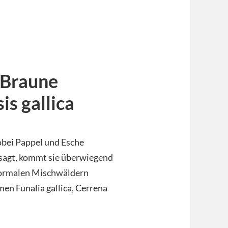
 Braune
s gallica
obei Pappel und Esche
sagt, kommt sie überwiegend
n normalen Mischwäldern
men Funalia gallica, Cerrena