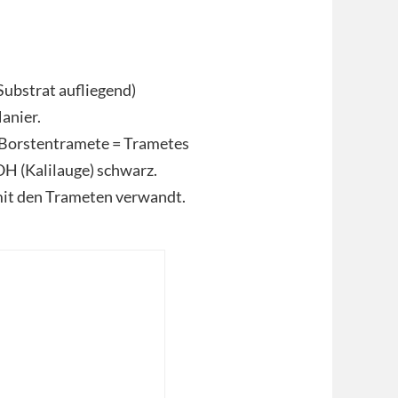
Substrat aufliegend)
anier.
 Borstentramete = Trametes
KOH (Kalilauge) schwarz.
mit den Trameten verwandt.